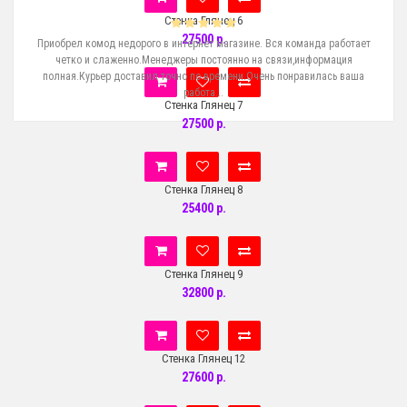
Стенка Глянец 6
27500 р.
е
Приобрел комод недорого в интернет магазине. Вся команда работает
Ку
пит
четко и слаженно.Менеджеры постоянно на связи,информация
с
!..
полная.Курьер доставил точно по времени.Очень понравилась ваша
работа...
Стенка Глянец 7
27500 р.
Стенка Глянец 8
25400 р.
Стенка Глянец 9
32800 р.
Стенка Глянец 12
27600 р.