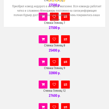
Стенка Глянец 6
27500 р.
е
Приобрел комод недорого в интернет магазине. Вся команда работает
Ку
пит
четко и слаженно.Менеджеры постоянно на связи,информация
с
!..
полная.Курьер доставил точно по времени.Очень понравилась ваша
работа...
Стенка Глянец 7
27500 р.
Стенка Глянец 8
25400 р.
Стенка Глянец 9
32800 р.
Стенка Глянец 12
27600 р.