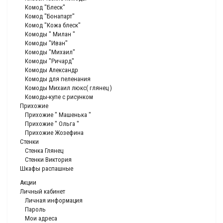
Комод "Блеск"
Комод "Бонапарт"
Комод "Кожа блеск"
Комоды " Милан "
Комоды "Иван"
Комоды "Михаил"
Комоды "Ричард"
Комоды Александр
Комоды для пеленания
Комоды Михаил люкс( глянец )
Комоды-купе с рисунком
Прихожие
Прихожие " Машенька "
Прихожие " Ольга "
Прихожие Жозефина
Стенки
Стенка Глянец
Стенки Виктория
Шкафы распашные
Акции
Личный кабинет
Личная информация
Пароль
Мои адреса