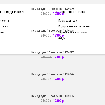
Комод купе " Эволюция " КФ-099
А ПОДДЕРЖКИ
ДОПОЛНИТЕЛЬНО
24600 р.
12300 р.
я связь
Производители
 товара
Подарочные сертификаты
Комод купе " Эволюция " КФ-098
айта
Партнерская программа
24600 р.
12300 р.
Акции
Комод купе " Эволюция " КФ-097
24600 р.
12300 р.
Комод купе " Эволюция " КФ-096
24600 р.
12300 р.
Комод купе " Эволюция " КФ-095
24600 р.
12300 р.