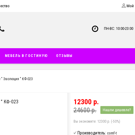
ество
Мой 
ПН-ВС: 10:00-23:00
МЕБЕЛЬ В ГОСТИНУЮ
ОТЗЫВЫ
 " Эволюция " КФ-023
12300 р.
" КФ-023
24600 р.
Нашли дешевле?
Вы экономите:
12300 р. (-50%)
Производитель:
comf-t