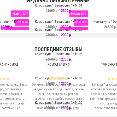
НЕДАВНО ПРОСМОТРЕННЫЕ
Комод купе " Эволюция " КФ-104
24600 р.
12300 р.
Модель 2017
Модель 2017
олюция " КФ-020
Комод купе " Эволюция " КФ-012
Комод купе " Эв
Новинка
Новинка
12300 р.
24600 р.
12300 р.
24600 р.
Комод купе " Эволюция " КФ-103
Фасад фото рисунок
Фасад фото рисунок
24600 р.
12300 р.
ПОСЛЕДНИЕ ОТЗЫВЫ
Комод купе " Эволюция " КФ-102
24600 р.
12300 р.
К 2,4" КОМОД
КОМОД БЛЕСК 3
ПРИХОЖАЯ 
Комод купе " Эволюция " КФ-101
24600 р.
12300 р.
нет магазине, Заказ
Об этом магазине узнала от приятелей,
Заказал Прихожая 
ро, доставлен в
увидела у них Комод Блеск 3, он мне
понравилась модел
время, сборщики
очень понравился и я решила
заказал в молочно
л комод на место,
приобрести на подобие своему сыну в
дуб, . Хотя прихожая
Комод купе " Эволюция " КФ-100
льзоваться. Товар
комнату. Выбор на сайте большой,
смотрится д
24600 р.
12300 р.
 доставке и сб..
выбрала вариант, который устр..
презентабельный