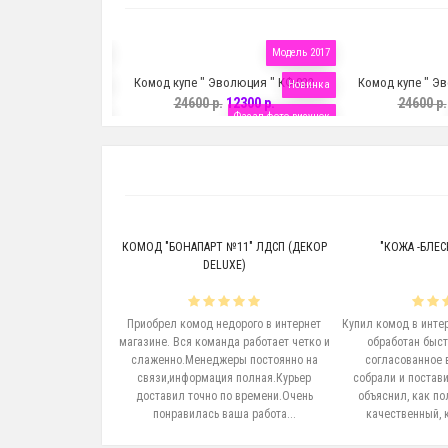
Модель 2017
Модель 2017
олюция " КФ-023
Комод купе " Эволюция " КФ-022
Комод купе " Эв
Новинка
Новинка
12300 р.
24600 р.
12300 р.
24600 р.
Фасад фото рисунок
Фасад фото рисунок
№12" ЛДСП (ДЕКОР
КОМОД "БОНАПАРТ №11" ЛДСП (ДЕКОР
"КОЖА -БЛЕС
UXE)
DELUXE)
орого в интернет
Приобрел комод недорого в интернет
Купил комод в интер
 не сложно. мне
магазине. Вся команда работает четко и
обработан быст
то на этом сайте
слаженно.Менеджеры постоянно на
согласованное 
дов . Решила купит
связи,информация полная.Курьер
собрали и постави
2" лдсп в цвете дуб
доставил точно по времени.Очень
объяснил, как по
ь понравлся !..
понравилась ваша работа...
качественный, к