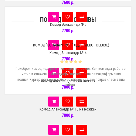
7600 р.
ПОСЛЕДНИЕ ОТЗЫВЫ
Комод Александр №5
7700 р.
КОМОД "БОНАПАРТ №11" ЛДСП (ДЕКОР DELUXE)
Комод Александр № 4
7700 р.
е
Приобрел комод недорого в интернет магазине. Вся команда работает
Ку
пит
четко и слаженно.Менеджеры постоянно на связи,информация
с
!..
полная.Курьер доставил точно по времени.Очень понравилась ваша
Комод Александр №1 на ножках
работа...
7800 р.
Комод Александр № 10 на ножках
7800 р.