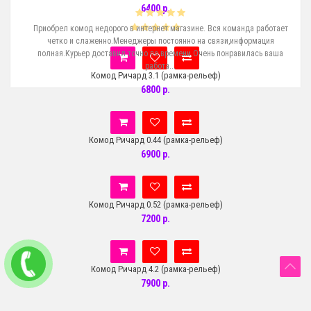
6400 р.
е
Приобрел комод недорого в интернет магазине. Вся команда работает
Ку
пит
четко и слаженно.Менеджеры постоянно на связи,информация
с
!..
полная.Курьер доставил точно по времени.Очень понравилась ваша
работа...
Комод Ричард 3.1 (рамка-рельеф)
6800 р.
Комод Ричард 0.44 (рамка-рельеф)
6900 р.
Комод Ричард 0.52 (рамка-рельеф)
7200 р.
Комод Ричард 4.2 (рамка-рельеф)
7900 р.